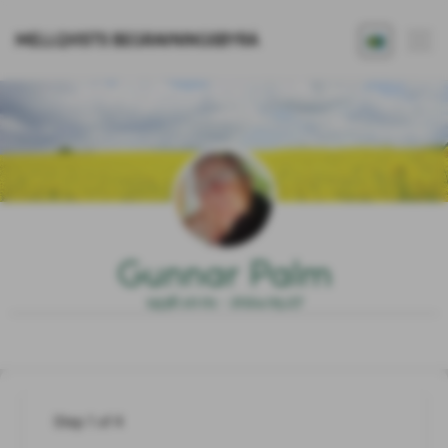
MELLQVISTS BEGRAVNINGSBYRÅ
Gunnar Palm
1936.10.01 - 2024.05.27