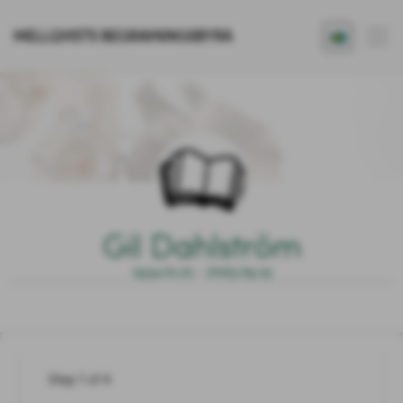
MELLQVISTS BEGRAVNINGSBYRÅ
Gil Dahlström
1934.01.21 - 2025.09.15