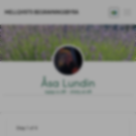
MELLQVISTS BEGRAVNINGSBYRÅ
Åsa Lundin
1959.11.28 - 2025.12.26