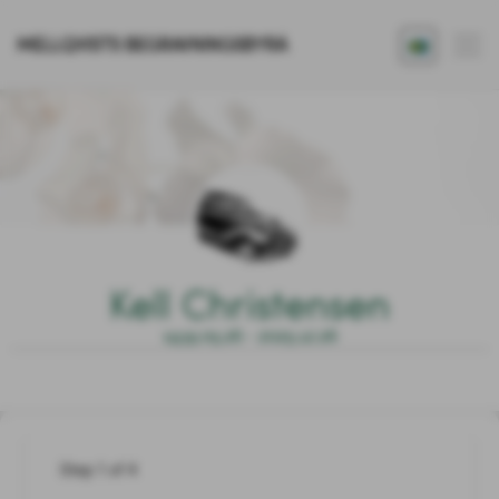
MELLQVISTS BEGRAVNINGSBYRÅ
Kell Christensen
1935.05.26 - 2025.12.26