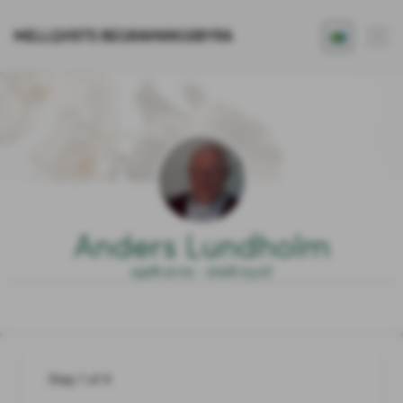
MELLQVISTS BEGRAVNINGSBYRÅ
Anders Lundholm
1928.10.01 - 2026.03.27