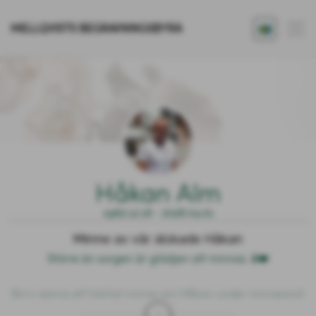
MELLQVISTS BEGRAVNINGSBYRÅ
Håkan Alm
1962.12.16 - 2026.04.01
Minne av vår älskade Håkan
Större än sorgen är glädjen att minnas. 🕯️❤️

Skriv gärna ett härligt minne om Håkan under minnesord 