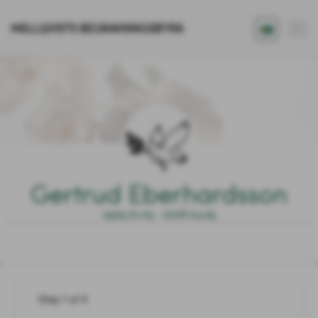
MELLQVISTS BEGRAVNINGSBYRÅ
Gertrud Eberhardsson
1929.01.05 - 2026.04.29